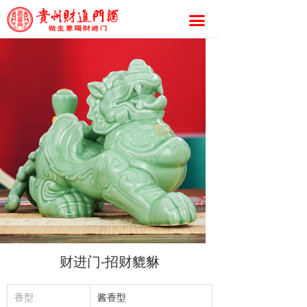
끀
财进门-招财貔貅
香型
酱香型