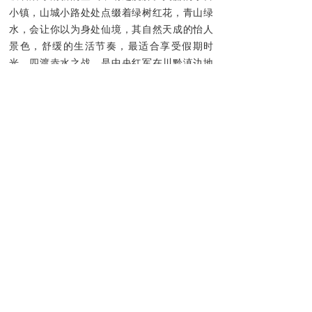
小镇，山城小路处处点缀着绿树红花，青山绿
水，会让你以为身处仙境，其自然天成的怡人
景色，舒缓的生活节奏，最适合享受假期时
光。四渡赤水之战，是中央红军在川黔滇边地
区进行的一次出色的运动战，也是我国战争史
上以少胜多、变被动为主动的光辉范例。此战
之后，红军成功摆脱国民党的围剿，与活动在
川、陕革命根据地的红四方面军会合，开创红
军革命的新时代。
一缕酱香，蒸腾千百春秋；一个古镇，醇香驰
誉天下。