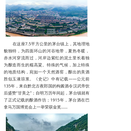
在这座7.5平方公里的茅台镇上，其地理地
貌独特，为四面环山的河谷地带，夏热冬暖，
赤水河穿流而过，河岸边紫红的泥土里长着独
为酿造而生的糯高粱。特殊的气候，加上特殊
的地质结构，宛如一个天然酒窖，酿出的美酒
胜似玉液琼浆。《史记》中有记载——公元前
135年，来自黔北古夜郎国的枸酱酒令汉武帝饮
后盛赞“甘美之”；自明万历年间起，茅台镇就有
了正式记载的酿酒作坊；1915年，茅台酒在巴
拿马万国博览会上一举荣获金奖……