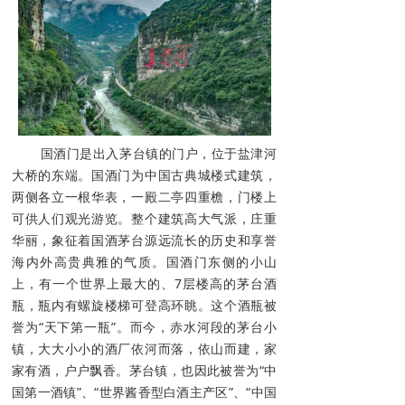
国酒门是出入茅台镇的门户，位于盐津河
大桥的东端。国酒门为中国古典城楼式建筑，
两侧各立一根华表，一殿二亭四重檐，门楼上
可供人们观光游览。整个建筑高大气派，庄重
华丽，象征着国酒茅台源远流长的历史和享誉
海内外高贵典雅的气质。国酒门东侧的小山
上，有一个世界上最大的、7层楼高的茅台酒
瓶，瓶内有螺旋楼梯可登高环眺。这个酒瓶被
誉为“天下第一瓶”。而今，赤水河段的茅台小
镇，大大小小的酒厂依河而落，依山而建，家
家有酒，户户飘香。茅台镇，也因此被誉为“中
国第一酒镇”、“世界酱香型白酒主产区”、“中国